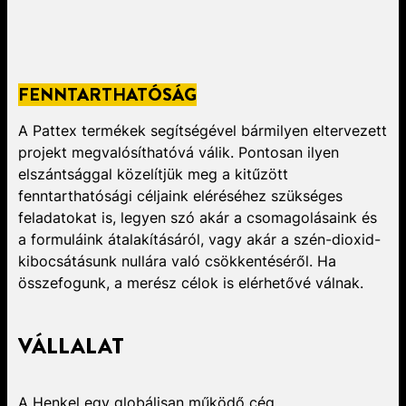
FENNTARTHATÓSÁG
A Pattex termékek segítségével bármilyen eltervezett
projekt megvalósíthatóvá válik. Pontosan ilyen
elszántsággal közelítjük meg a kitűzött
fenntarthatósági céljaink eléréséhez szükséges
feladatokat is, legyen szó akár a csomagolásaink és
a formuláink átalakításáról, vagy akár a szén-dioxid-
kibocsátásunk nullára való csökkentéséről. Ha
összefogunk, a merész célok is elérhetővé válnak.
VÁLLALAT
A Henkel egy globálisan működő cég,