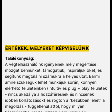
ÉRTÉKEK, MELYEKET KÉPVISELÜNK
Találékonyság:
A végfelhasználóink ​​igényeinek mély megértése
mozgat bennünket, támogatjuk, inspiráljuk őket, és
segítünk megtalálni számukra a helyes utat. Bármi
amire szükségük lehet munkájuk során, könnyen
elérhető felületeinken (intuitív és plug + play felületek
- nincs akadálya a hozzáférésnek és nincsenek
időbeli korlátozások) és rögtön a "kezükben lehet" a
megoldás - függetlenül attól, hogy milyen