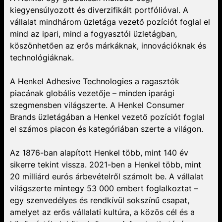
kiegyensúlyozott és diverzifikált portfólióval. A
vállalat mindhárom üzletága vezető pozíciót foglal el
mind az ipari, mind a fogyasztói üzletágban,
köszönhetően az erős márkáknak, innovációknak és
technológiáknak.
A Henkel Adhesive Technologies a ragasztók
piacának globális vezetője – minden iparági
szegmensben világszerte. A Henkel Consumer
Brands üzletágában a Henkel vezető pozíciót foglal
el számos piacon és kategóriában szerte a világon.
Az 1876-ban alapított Henkel több, mint 140 év
sikerre tekint vissza. 2021-ben a Henkel több, mint
20 milliárd eurós árbevételről számolt be. A vállalat
világszerte mintegy 53 000 embert foglalkoztat –
egy szenvedélyes és rendkívül sokszínű csapat,
amelyet az erős vállalati kultúra, a közös cél és a