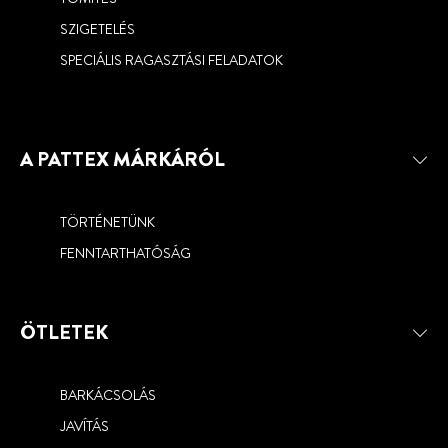
PATTEX SPECIAL TEXTIL
RAGASZTÓVAL
RAGASZTÓ SEGÍTSÉGÉVEL
SZIGETELÉS
SPECIÁLIS RAGASZTÁSI FELADATOK
A PATTEX MÁRKÁRÓL
TÖRTÉNETÜNK
FENNTARTHATÓSÁG
ÖTLETEK
BARKÁCSOLÁS
JAVÍTÁS