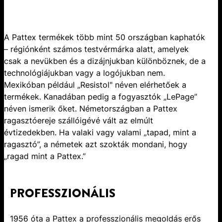
A Pattex termékek több mint 50 országban kaphatók
– régiónként számos testvérmárka alatt, amelyek
csak a nevükben és a dizájnjukban különböznek, de a
technológiájukban vagy a logójukban nem.
Mexikóban például „Resistol" néven elérhetőek a
termékek. Kanadában pedig a fogyasztók „LePage”
néven ismerik őket. Németországban a Pattex
ragasztóereje szállóigévé vált az elmúlt
évtizedekben. Ha valaki vagy valami „tapad, mint a
ragasztó”, a németek azt szokták mondani, hogy
„ragad mint a Pattex.”
PROFESSZIONÁLIS
1956 óta a Pattex a professzionális megoldás erős