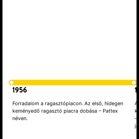
1956
1
Forradalom a ragasztópiacon. Az első, hidegen
A
keményedő ragasztó piacra dobása – Pattex
k
néven.
–
j