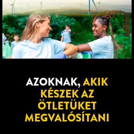
AZOKNAK,
AKIK
KÉSZEK AZ
ÖTLETÜKET
MEGVALÓSÍTANI