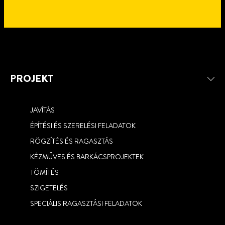
PROJEKT
JAVÍTÁS
4 perc
ÉPÍTÉSI ÉS SZERELÉSI FELADATOK
olvasás
4 perc
RÖGZÍTÉS ÉS RAGASZTÁS
olvasás
RAGASSZON CSEMPÉRE A PATTEX
KÉZMŰVES ÉS BARKÁCSPROJEKTEK
RAGASSZA FEL A DÍSZLÉCET,
ONE FOR ALL HIGH TACK ÉPÍTÉSI-
ROZETTÁT VAGY GIPSZSTUKKÓ
TÖMÍTÉS
SZERELÉSI RAGASZTÓVAL
ELEMET A PATTEX FIX STUKKÓ
SZIGETELÉS
RAGASZTÓ SEGÍTSÉGÉVEL
SPECIÁLIS RAGASZTÁSI FELADATOK