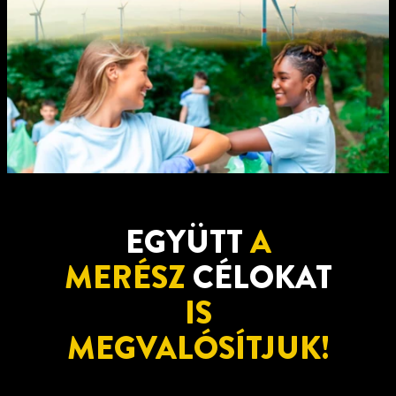
EGYÜTT
A
MERÉSZ
CÉLOKAT
IS
MEGVALÓSÍTJUK!