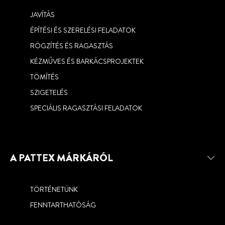
JAVÍTÁS
PATTEX RE-NEW
ÉPÍTÉSI ÉS SZERELÉSI FELADATOK
PATTEX 6IN1 RAGASZTÓHAB
ONE FOR ALL UNIVERZÁLIS ÉPÍTÉSI-
RÖGZÍTÉS ÉS RAGASZTÁS
FIX & REMOVE
SZERELÉSI RAGASZTÓK
KÉZMŰVES ÉS BARKÁCSPROJEKTEK
A KARTUSOK ÚJ GENERÁCIÓJA
TÖMÍTÉS
SZIGETELÉS
SPECIÁLIS RAGASZTÁSI FELADATOK
A PATTEX MÁRKÁRÓL
TÖRTÉNETÜNK
FENNTARTHATÓSÁG