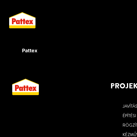
Pattex
PROJE
JAVÍTÁ
ÉPÍTÉS
RÖGZÍ
KÉZMŰ