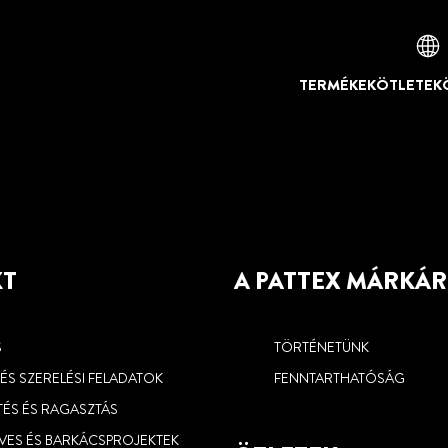
TERMÉKEK
ÖTLETEK
KT
A PATTEX MÁRKÁ
S
TÖRTÉNETÜNK
I ÉS SZERELÉSI FELADATOK
FENNTARTHATÓSÁG
TÉS ÉS RAGASZTÁS
VES ÉS BARKÁCSPROJEKTEK