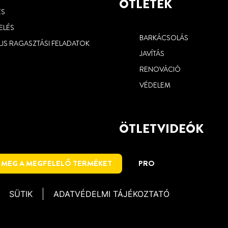
ÖTLETEK
ÉS
ELÉS
BARKÁCSOLÁS
LIS RAGASZTÁSI FELADATOK
JAVÍTÁS
RENOVÁCIÓ
VÉDELEM
ÖTLETVIDEÓK
 MEG A MEGFELELŐ TERMÉKET
PRO
SÜTIK
ADATVÉDELMI TÁJÉKOZTATÓ