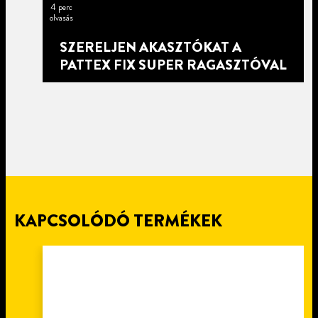
4 perc
olvasás
SZERELJEN AKASZTÓKAT A
PATTEX FIX SUPER RAGASZTÓVAL
KAPCSOLÓDÓ TERMÉKEK
4 perc
olvasás
4 perc
olvasás
4 perc