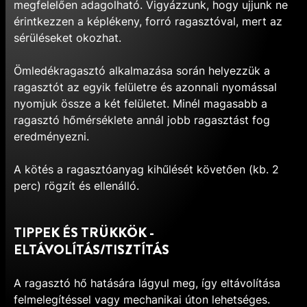
megfelelően adagolható. Vigyázzunk, hogy ujjunk ne
érintkezzen a képlékeny, forró ragasztóval, mert az
sérüléseket okozhat.
Ömledékragasztó alkalmazása során helyezzük a
ragasztót az egyik felületre és azonnali nyomással
nyomjuk össze a két felületet. Minél magasabb a
ragasztó hőmérséklete annál jobb ragasztást fog
eredményezni.
A kötés a ragasztóanyag kihűlését követően (kb. 2
perc) rögzít és ellenálló.
TIPPEK ÉS TRÜKKÖK -
ELTÁVOLÍTÁS/TISZTÍTÁS
A ragasztó hő hatására lágyul meg, így eltávolítása
felmelegítéssel vagy mechanikai úton lehetséges.