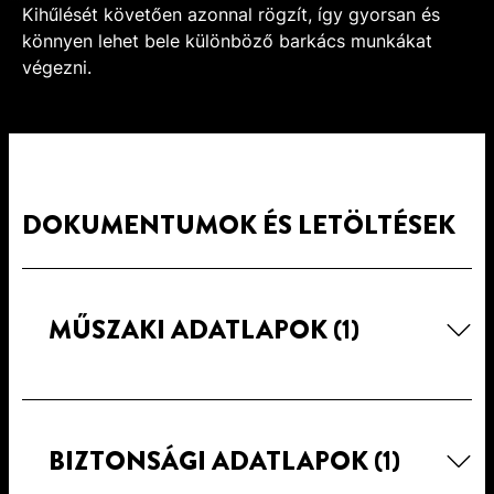
Kihűlését követően azonnal rögzít, így gyorsan és
könnyen lehet bele különböző barkács munkákat
végezni.
DOKUMENTUMOK ÉS LETÖLTÉSEK
MŰSZAKI ADATLAPOK
(1)
BIZTONSÁGI ADATLAPOK
(1)