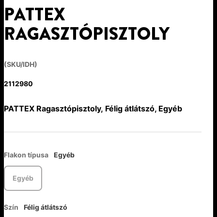
PATTEX
RAGASZTÓPISZTOLY
(SKU/IDH)
2112980
PATTEX Ragasztópisztoly, Félig átlátszó, Egyéb
Flakon típusa
Egyéb
Egyéb
Szín
Félig átlátszó