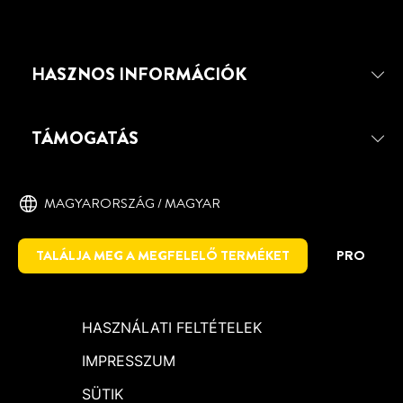
PATTEX RAGASZTÓSPRAY
A PATTEX Ragasztóspray tartósan és
gyorsan ragaszt szövetet, habosított
HASZNOS INFORMÁCIÓK
műanyagot, üveggyapotot, bőrt, filcet,
kartont egymással, vagy gumival, fémmel,
fával, poliészter anyagokkal, továbbá
TÁMOGATÁS
alkalmas többféle PE fóliához.
MAGYARORSZÁG / MAGYAR
TALÁLJA MEG A MEGFELELŐ TERMÉKET
PRO
HASZNÁLATI FELTÉTELEK
IMPRESSZUM
SÜTIK