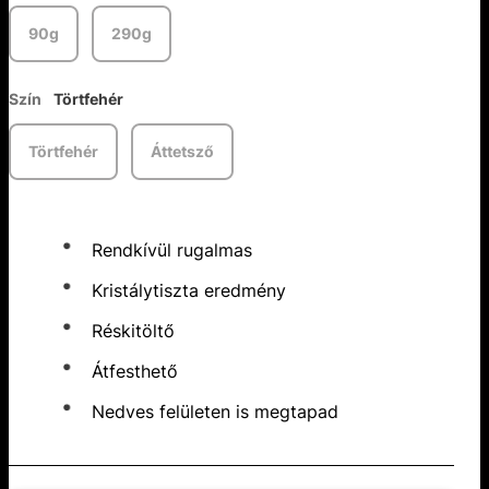
90g
290g
Szín
Törtfehér
Törtfehér
Áttetsző
Rendkívül rugalmas
Kristálytiszta eredmény
Réskitöltő
Átfesthető
Nedves felületen is megtapad