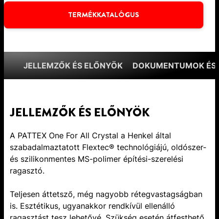
TERMÉKKATALÓGUS
JELLEMZŐK ÉS ELŐNYÖK
DOKUMENTUMOK ÉS 
JELLEMZŐK ÉS ELŐNYÖK
A PATTEX One For All Crystal a Henkel által
szabadalmaztatott Flextec® technológiájú, oldószer-
és szilikonmentes MS-polimer építési-szerelési
ragasztó.
Teljesen áttetsző, még nagyobb rétegvastagságban
is. Esztétikus, ugyanakkor rendkívül ellenálló
ragasztást tesz lehetővé. Szükség esetén átfesthető.