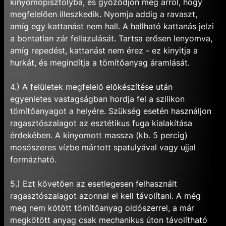
kinyomópisztolyba, és győződjön meg arról, hogy
megfelelően illeszkedik. Nyomja addig a ravaszt,
amíg egy kattanást nem hall. A hallható kattanás jelzi
a bontatlan zár fellazulását. Tartsa erősen lenyomva,
amíg repedést, kattanást nem érez - ez kinyitja a
hurkát, és megindítja a tömítőanyag áramlását.
4.) A felületek megfelelő előkészítése után
egyenletes vastagságban hordja fel a szilikon
tömítőanyagot a helyére. Szükség esetén használjon
ragasztószalagot az esztétikus fuga kialakítása
érdekében. A kinyomott massza (kb. 5 percig)
mosószeres vízbe mártott spatulyával vagy ujjal
formázható.
5.) Ezt követően az esetlegesen felhasznált
ragasztószalagot azonnal el kell távolítani. A még
meg nem kötött tömítőanyag oldószerrel, a már
megkötött anyag csak mechanikus úton távolítható