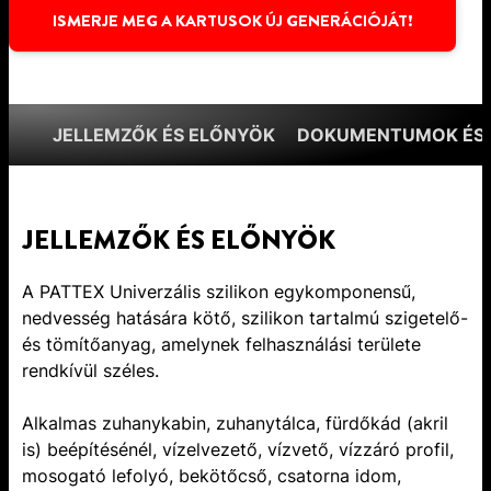
ISMERJE MEG A KARTUSOK ÚJ GENERÁCIÓJÁT!
JELLEMZŐK ÉS ELŐNYÖK
DOKUMENTUMOK ÉS 
JELLEMZŐK ÉS ELŐNYÖK
A PATTEX Univerzális szilikon egykomponensű,
nedvesség hatására kötő, szilikon tartalmú szigetelő-
és tömítőanyag, amelynek felhasználási területe
rendkívül széles.
Alkalmas zuhanykabin, zuhanytálca, fürdőkád (akril
is) beépítésénél, vízelvezető, vízvető, vízzáró profil,
mosogató lefolyó, bekötőcső, csatorna idom,