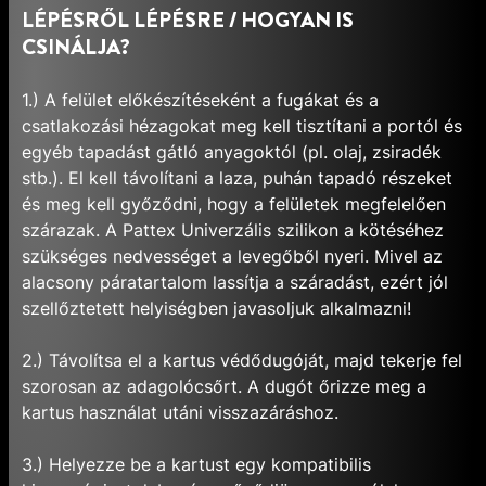
LÉPÉSRŐL LÉPÉSRE / HOGYAN IS
CSINÁLJA?
1.) A felület előkészítéseként a fugákat és a
csatlakozási hézagokat meg kell tisztítani a portól és
egyéb tapadást gátló anyagoktól (pl. olaj, zsiradék
stb.). El kell távolítani a laza, puhán tapadó részeket
és meg kell győződni, hogy a felületek megfelelően
szárazak. A Pattex Univerzális szilikon a kötéséhez
szükséges nedvességet a levegőből nyeri. Mivel az
alacsony páratartalom lassítja a száradást, ezért jól
szellőztetett helyiségben javasoljuk alkalmazni!
2.) Távolítsa el a kartus védődugóját, majd tekerje fel
szorosan az adagolócsőrt. A dugót őrizze meg a
kartus használat utáni visszazáráshoz.
3.) Helyezze be a kartust egy kompatibilis