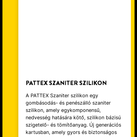
FELRAKÁSÁHOZ HASZNÁLJA A
ELEMET A PATTEX FIX STUKKÓ
PATTEX FIX EXTREME POWER
RAGASZTÓ SEGÍTSÉGÉVEL
RAGASZTÓT
PATTEX SZANITER SZILIKON
A PATTEX Szaniter szilikon egy
gombásodás- és penészálló szaniter
szilikon, amely egykomponensű,
nedvesség hatására kötő, szilikon bázisú
szigetelő- és tömítőanyag. Új generációs
kartusban, amely gyors és biztonságos