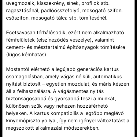
üvegmozaik, kisszekrény, sínek, profilok stb.
ragasztásánál, padlóösszefolyó, mosogató szifon,
csőszifon, mosogató tálca stb. tömítésénél.
Ecetsavasan térhálósodik, ezért nem alkalmazható
fémfelületek (elszíneződés veszélye), valamint
cement- és mésztartalmú építőanyagok tömítésére
(lúgos kémhatás).
Mostantól elérhető a legújabb generációs kartus
csomagolásban, amely vágás nélküli, automatikus
nyitást biztosít – egyetlen mozdulat, és máris készen
áll a felhasználásra. A vágásmentes nyitás
biztonságosabbá és gyorsabbá teszi a munkát,
különösen szűk vagy nehezen hozzáférhető
helyeken. A kartus kompatibilis a legtöbb meglévő
kinyomópisztolyollyal, így nem igényel változtatást a
megszokott alkalmazási módszerekben.