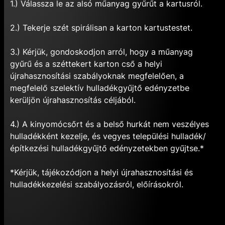
1.) Válassza le az alsó műanyag gyűrűt a kartusról.
2.) Tekerje szét spirálisan a karton kartustestet.
3.) Kérjük, gondoskodjon arról, hogy a műanyag
gyűrű és a széttekert karton cső a helyi
újrahasznosítási szabályoknak megfelelően, a
megfelelő szelektív hulladékgyűjtő edényzetbe
kerüljön újrahasznosítás céljából.
4.) A kinyomócsőrt és a belső hurkát nem veszélyes
hulladékként kezelje, és vegyes települési hulladék/
építkezési hulladékgyűjtő edényzetekben gyűjtse.*
*Kérjük, tájékozódjon a helyi újrahasznosítási és
hulladékkezelési szabályozásról, előírásokról.