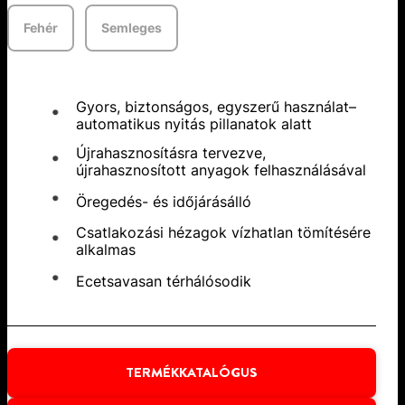
Fehér
Semleges
Gyors, biztonságos, egyszerű használat–
automatikus nyitás pillanatok alatt
Újrahasznosításra tervezve,
újrahasznosított anyagok felhasználásával
Öregedés- és időjárásálló
Csatlakozási hézagok vízhatlan tömítésére
alkalmas
Ecetsavasan térhálósodik
TERMÉKKATALÓGUS